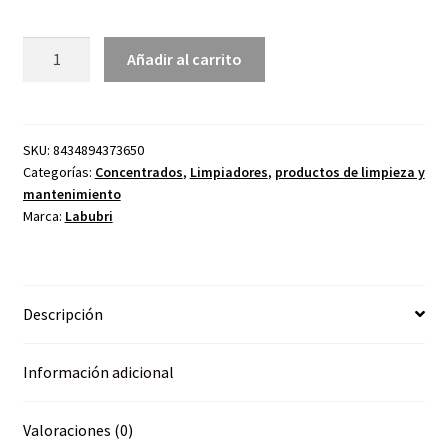
Xampoo
Añadir al carrito
Element
50-
1k
Lablubri
SKU:
8434894373650
Categorías:
Concentrados
,
Limpiadores
,
productos de limpieza y
5000ml
mantenimiento
concentrado
Marca:
Labubri
cantidad
Descripción
Información adicional
Valoraciones (0)