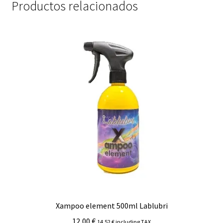
Productos relacionados
Xampoo element 500ml Lablubri
12,00
€
14,52
€
including TAX