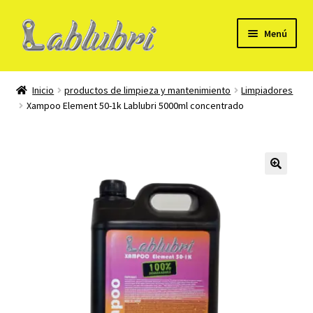
Ir
Ir
Menú
a
al
la
contenido
Mi Cuenta
navegación
Inicio
productos de limpieza y mantenimiento
Limpiadores
Xampoo Element 50-1k Lablubri 5000ml concentrado
Formulario para alta de cliente B2B
Tienda
Carrito
Checkout