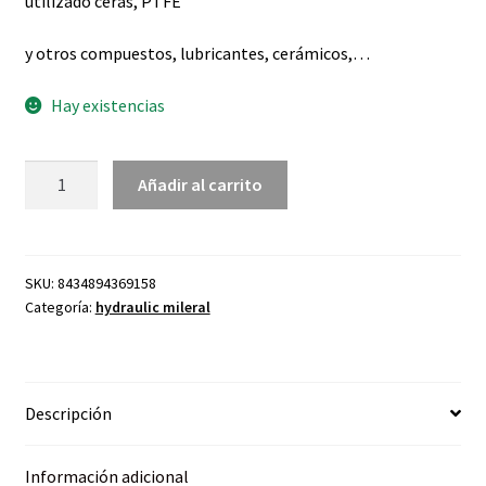
utilizado ceras, PTFE
y otros compuestos, lubricantes, cerámicos,…
Hay existencias
Hydraulic
Añadir al carrito
mineral
Lablubri
150ml
cantidad
SKU:
8434894369158
Categoría:
hydraulic mileral
Descripción
Información adicional