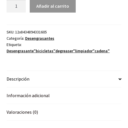
Caja
Añadir al carrito
12u
Degreaser
Dry
Lablubri
SKU:
12x8434894331605
Categoría:
Desengrasantes
600ml.
Etiqueta:
-
Desengrasante"bicicletas"degreaser"limpiador"cadena"
cantidad
Descripción
Información adicional
Valoraciones (0)