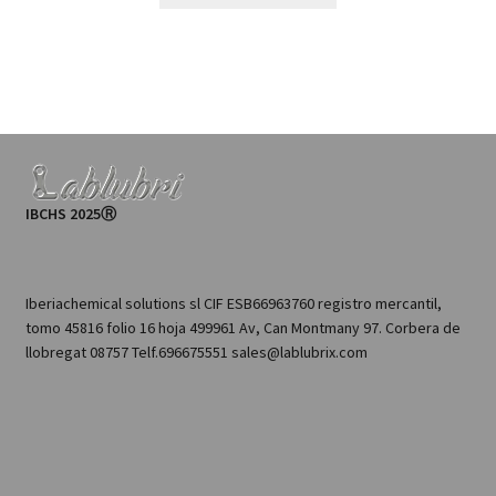
IBCHS 2025Ⓡ
Iberiachemical solutions sl CIF ESB66963760 registro mercantil,
tomo 45816 folio 16 hoja 499961 Av, Can Montmany 97. Corbera de
llobregat 08757 Telf.696675551 sales@lablubrix.com