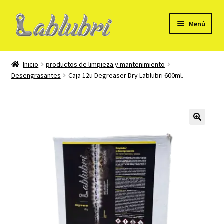
Ir
Ir
Menú
a
al
la
contenido
Mi Cuenta
navegación
Inicio
productos de limpieza y mantenimiento
Desengrasantes
Caja 12u Degreaser Dry Lablubri 600ml. –
Formulario para alta de cliente B2B
Tienda
Carrito
Checkout