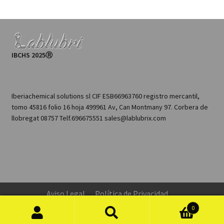
IBCHS 2025Ⓡ
Iberiachemical solutions sl CIF ESB66963760 registro mercantil,
tomo 45816 folio 16 hoja 499961 Av, Can Montmany 97. Corbera de
llobregat 08757 Telf.696675551 sales@lablubrix.com
Aviso Legal
Política de Privacidad
Configuración de Cookies
0
Búsqueda
Política de devoluciones y reembolsos