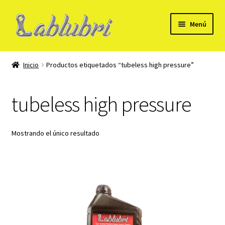
Ir
Ir
Menú
a
al
la
contenido
Mi Cuenta
navegación
Inicio
Productos etiquetados “tubeless high pressure”
Formulario para alta de cliente B2B
tubeless high pressure
Tienda
Carrito
Mostrando el único resultado
Checkout