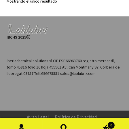
Mostrando el único resultado
IBCHS 2025Ⓡ
Iberiachemical solutions sl CIF ESB66963760 registro mercantil,
tomo 45816 folio 16 hoja 499961 Av, Can Montmany 97. Corbera de
llobregat 08757 Telf.696675551 sales@lablubrix.com
Aviso Legal
Política de Privacidad
Configuración de Cookies
0