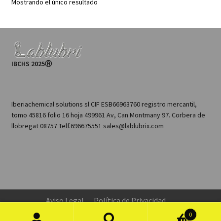
Mostrando el único resultado
IBCHS 2025Ⓡ
Iberiachemical solutions sl CIF ESB66963760 registro mercantil,
tomo 45816 folio 16 hoja 499961 Av, Can Montmany 97. Corbera de
llobregat 08757 Telf.696675551 sales@lablubrix.com
Aviso Legal
Política de Privacidad
Configuración de Cookies
0