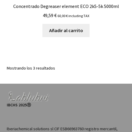
Concentrado Degreaser element ECO 2k5-5k 5000ml
49,59
€
60,00
€
including TAX
Añadir al carrito
Mostrando los 3 resultados
IBCHS 2025Ⓡ
Iberiachemical solutions sl CIF ESB66963760 registro mercantil,