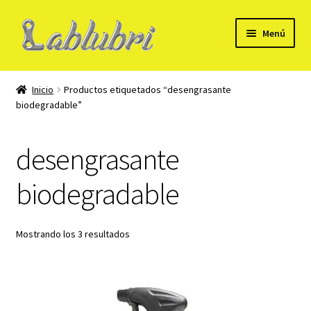
Ir
Ir
Menú
a
al
la
contenido
Mi Cuenta
navegación
Inicio
Productos etiquetados “desengrasante
biodegradable”
Formulario para alta de cliente B2B
Tienda
desengrasante
Carrito
biodegradable
Checkout
Mostrando los 3 resultados