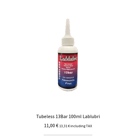
Tubeless 13Bar 100ml Lablubri
11,00
€
13,31
€
including TAX