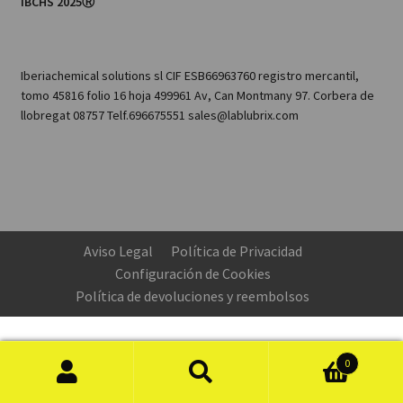
IBCHS 2025Ⓡ
Iberiachemical solutions sl CIF ESB66963760 registro mercantil,
tomo 45816 folio 16 hoja 499961 Av, Can Montmany 97. Corbera de
llobregat 08757 Telf.696675551 sales@lablubrix.com
Aviso Legal
Política de Privacidad
Configuración de Cookies
Política de devoluciones y reembolsos
0
Búsqueda
de